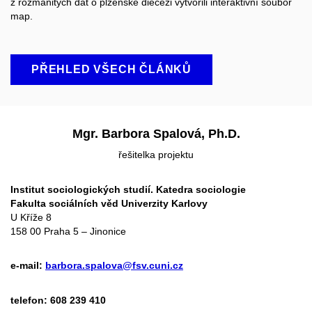
z rozmanitých dat o plzeňské diecézi vytvořili interaktivní soubor
map.
PŘEHLED VŠECH ČLÁNKŮ
Mgr. Barbora Spalová, Ph.D.
řešitelka projektu
Institut sociologických studií. Katedra sociologie
Fakulta sociálních věd Univerzity Karlovy
U Kříže 8
158 00 Praha 5 – Jinonice
e-mail:
barbora.spalova@fsv.cuni.cz
telefon: 608 239 410